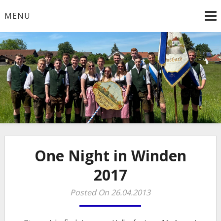
Skip
MENU
to
content
One Night in Winden
2017
Posted On 26.04.2013