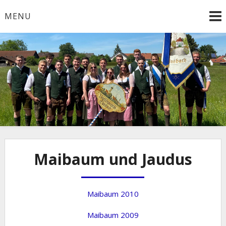
Skip
MENU
to
content
Maibaum und Jaudus
Maibaum 2010
Maibaum 2009